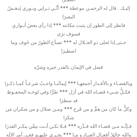
إليـك . قال له الرحمـن موعظة *** أنَّـي تـرانِي ونـوري يُدهـشُ
البصرَا
فانظر إلى الطور إن يثبت مكانته *** إذا رأى بعضَ أنـواري
فسوف ترَى
حـتى إذا تَجلى ذو الجـلال له *** تصدَّع الطورُ من خَوف وما
اصطبرَا
فصل في الإيمان بالقدر خيره وشرِّه
وبالقضـاء و بالأقـدار أجمعهـا *** إيمانُنـا واجـبٌ شرعـاً كمـا ذكـرَا
فكـلُّ شـيء قضـاه الله في أزَل *** طرًّا وفي لوحـه المحفـوظ
قد سطرَا
وكلُّ ما كان من همٍّ و من فَرح *** ومـن ضلال و من شكران مَن
شكرَا
فـإنَّـه مـن قضـاء الله قـدَّره *** فـلا تكـن أنـت مِمَّن ينكـر القدرَا
والله خالقُ أفعـال العبـاد و مـا *** يجـري عليهـم فعـن أمر الإلَه