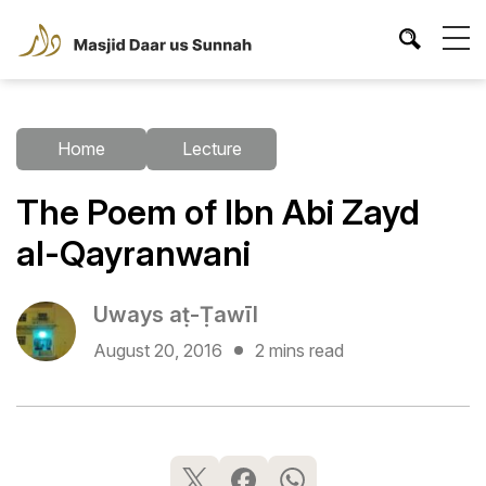
Home
Lecture
The Poem of Ibn Abi Zayd
al-Qayranwani
Uways aṭ-Ṭawīl
August 20, 2016
2 mins read