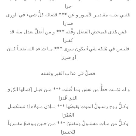
جرَا
ففـي يديـه مقاديـر الأمـور و عن *** قضائه كلُّ شيء في الورى
صدرَا
فمَن هَدى فبمحض الفضل وفَّقه *** و من أضلَّ بعدل منه قد
كفـرَا
فليـس في مُلكه شيءٌ يكون سوى *** مـا شاءه الله نفعـاً كـان
أو ضررَا
فضلٌ في عذاب القبر وفتنته
و لم تَمُــت قطُّ من نفس وما قُتلت *** مـن قبـل إكمالها الرِّزق
الذي قُدرَا
وكـلُّ روح رسـولُ الموت يقبضُها *** بــإذن مـولاه إذ تستكمـل
العُمُرَا
وكـلُّ من مـات مسئـولٌ ومفتتنٌ *** مـن حـين يـوضعُ مقـبرواً
ليُختـبرَا