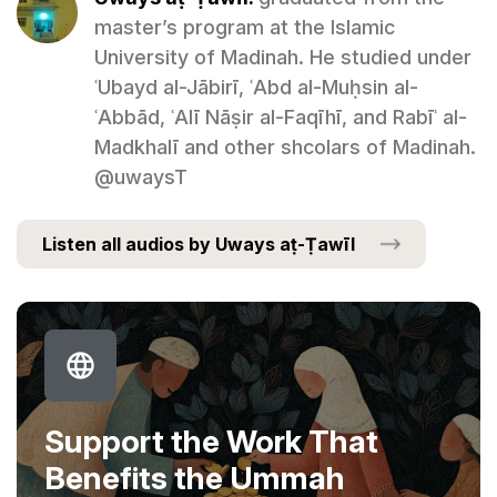
master’s program at the Islamic
University of Madinah. He studied under
ʿUbayd al-Jābirī, ʿAbd al-Muḥsin al-
ʿAbbād, ʿAlī Nāṣir al-Faqīhī, and Rabīʿ al-
Madkhalī and other shcolars of Madinah.
@uwaysT
Listen all audios by Uways aṭ-Ṭawīl
Support the Work That
Benefits the Ummah