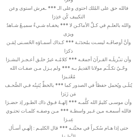
فالله حق على المُلك احتوى وعلى الـ *** ـعرش استوى وعن
التكييف كُن حَذِرَا
والله بالعلـمِ في كـلِّ الأماكـن لا *** يخفـاه شـيءٌ سميـعٌ شـاهدٌ
ويرَى
وأنَّ أوصافَـه ليسـت بمُحدَثـة *** كـذاك أسمـاؤه الحُسـنى لِمَـن
ذكرَا
وأن تنـْزيلَـه القـرآنَ أجمعَـه *** كلامُـه غيرُ خلـق أعـجـز البشـرَا
وحْـيٌ تكـلّـَم مولانا القديمُ بـه *** ولم يـزل مـن صفـات الله
مُعْتـبرَا
يُتلَـى ويُحمل حفظاً في الصدور كما *** بالخظِّ يُثبِتُه فـي الصُّحـف
مَن زَبَرَا
وأن موسـى كليمُ الله كلَّمـه *** إلهـهُ فـوق ذاك الطـور إذ حضـرَا
فالله أسمعـه مـِن غـير واسطـة *** مـن وصفـه كلمـات تحتـوي
عِبـرَا
حتى إذا هـام سُكـراً في محبَّتـه *** قال الكليـم : إلَهـي أسـأل
النَّظـرَا