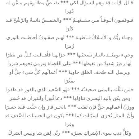
قـال الإلَه : قِفـوهم للسؤال لكي *** يقتـصَّ مظلُـومُهم مِـمَّن له
قَهَرَا
فيوقَفـون ألـوفـاً مـن سنـينهـمُ *** والشمـسُ دانيـةٌ والرَّشْحُ قـد
كثُرَا
وجـاء ربُّك و الأمـلاكُ قـاطبـة *** لهـم صفـوفٌ أحاطـت بالورى
زُمرَا
وجيء يومئــذ بالنـار تسحبُـها *** خزانهـا فأهـالـت كـلَّ مَن نظرَا
لها زفيرٌ شديدٌ من تغيظها *** على العُصاة وترمي نحوهم شرَرَا
ويرسل الله صُحف الخلق حاويةً *** أعمالَهم كلَّ شيء جلَّ أو
صغُرَا
فمَن تلقَّته باليمنى صحيفتُه *** فهْو السَّعيد الذي بالفوز قد ظفرَا
ومن يكن باليد اليسرى تناوُلها *** دعا ثُبوراً وللنيران قد حُشرَا
ووزنُ أعمالهم حقٌّ فإن ثقلت *** بالخير فاز وإن خفَّت فقد خسرَا
وأنَّ بالمثل تُجزى السيَّئات كما *** يكون في الحسنات الضِّعف قد
وفرَا
وكلُّ ذنب سوى الإشراكِ يغفرُه *** ربِّي لِمَن شا وليس الشركُ