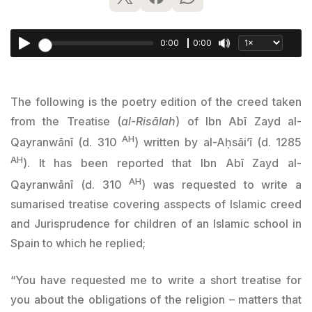
0:00
0:00
The following is the poetry edition of the creed taken
from the Treatise (
al-Risālah
) of Ibn Abī Zayd al-
AH
Qayranwānī (d. 310
) written by al-Aḥsāi’ī (d. 1285
AH
). It has been reported that Ibn Abī Zayd al-
AH
Qayranwānī (d. 310
) was requested to write a
sumarised treatise covering asspects of Islamic creed
and Jurisprudence for children of an Islamic school in
Spain to which he replied;
“You have requested me to write a short treatise for
you about the obligations of the religion – matters that