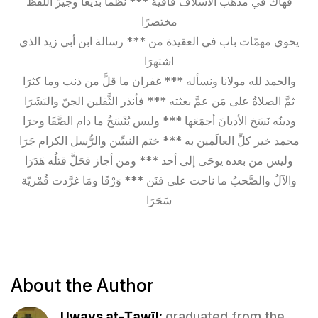
فهاك في مذهب الأسلاف قافيةً *** نظماً بديعاً وجيزَ اللَّفظ
مختصرًا
يحوي مهمّات باب في العقيدة من *** رسالة ابن أبي زيد الذي
اشتهرَا
والحمد لله مولانا ونسأله *** غفران ما قلَّ من ذنب وما كثرَا
ثمَّ الصلاةُ على مَن عمَّ بعثته *** فأنذر الثَّقلين الجنّ والبَشَرَا
ودينُه نَسَخ الأديانَ أجمَعَها *** وليس يُنْسَخُ ما دام الصَّفَا وحرَا
محمد خير كلِّ العالَمين به *** ختم النبيِّين والرُّسل الكرام جَرَا
وليس من بعده يوحَى إلى أحد *** ومن أجاز فحَلَّ قتلُه هَدَرَا
والآلُ والصَّحبُ ما ناحت على فنَن *** وَرْقَا ومَا غرَّدت قُمْريّة
سَحَرَا
About the Author
Uways aṭ-Ṭawīl:
graduated from the