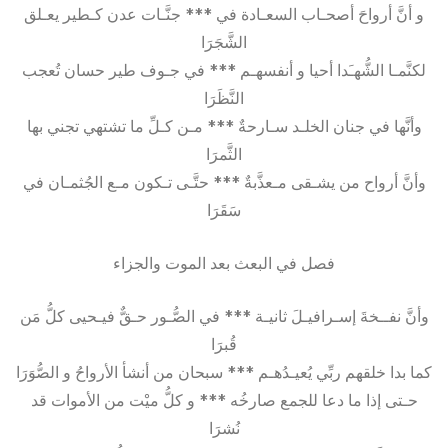
و أنَّ أرواحَ أصحـاب السعـادة في *** جنَّـات عدن كـطير يعـلق
الشَّجَرَا
لكنَّمـا الشُّهـَدا أحيا و أنفسهـم *** في جـوف طير حسان تُعجب
النَّظَرَا
وأنَّها في جنان الخلـد سـارحةٌ *** مـن كـلِّ ما تشتهي تجني بها
الثَّمرَا
وأنَّ أرواح من يشـقى مـعذَّبةٌ *** حتَّـى تـكون مـع الجُثمـان في
سَقَرَا
فصل في البعث بعد الموت والجزاء
وأنَّ نفــخةَ إسـرافيـلَ ثانيـة *** في الصُّـور حـقٌّ فيـحيى كلُّ مَن
قُبرَا
كما بدا خلقهم ربِّي يُعيـدُهـم *** سبحان من أنشأ الأرواحُ و الصُّوَرَا
حـتى إذا ما دعا للجمع صارخُه *** و كلُّ ميْت من الأموات قد
نُشرَا