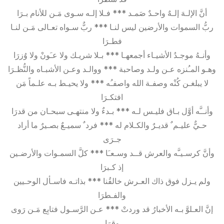
أنَّ الإلـهَ إلـهٌ واحـدٌ صَمـد *** فـلا إلـه سـوى مَـن للأنام بـرَا
ربُّ السموات والأرضين ليس لنـا *** ربٌّ سـواه تعـالى مَـن لنـا
فطـرَا
وأنـهُ موجـدُ الأشيـاء أجمعهـا *** بـلا شريـك ولا عـَونْ ولا وُزرَا
وهـو المـُنزه عـن ولـد وصاحبة *** ووالـد وعـن الأشبـاه والنُّظـرَا
لا يبلغـن كُنْه وصفـة الله واصفـُه *** ولا يحيـط بـه علـماً مَن
افتكـرَا
وأنــَّه أوَّل بـاق فليـس لـه *** بـدءٌ ولا منتهـى سبحـان من قدرَا
حـيٌّ عليـم ٌ قديـرٌ والكـلام له *** فرد ٌ سميـعٌ بصـيرٌ ما أراد
جـرَى
وأنَّ كرسـيـَّه والعرش قــد وسـعـَا *** كلَّ السمـوات والأرضـين
إذ كـبرَا
ولم يـزل فوق ذاك العـرش خالقُنا *** بذاتـه فاسـأل الوحـيين
والفـطرَا
إنَّ العـلوَّ بـه الأخبارُ قد وردتْ *** عـن الرَّسـول فتابِع مَـن رَوى
وقرَا