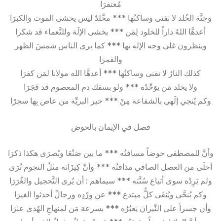
مُغتفرَا
وجنَّة الخُلد لا تفنى وساكنُها *** مخَّلدٌ ليس يخشى الموتَ والكبرَا
أعدهَّا اللهُ داراً للخلود لِمَن *** يخشى الإلَهَ وللنَّعماء قد شكرا
وينظرون غلى وجه الإله بها *** كما يرى الناس شمسَ الظهر
والقمرَا
كذلك النارُ لا تفنى وساكنُها *** أعدهَّا الله مولانا لمَن كفرَا
ولا يخلد مَن يوَحِّدُه *** ولو بسفك دم المعصوم قد فَجَرَا
وكم يُنجي إلَهي بالشفاعة مِنْ *** خير البريِّة من عاص بِها سجرًا
فصل في الإيمان بالحوض
وأنَّ للمصطفى حوضاً مسافتُه *** ما بين صَنْعَا وبُصرَى هكذا ذكرَا
أحلَى من العصل الصافي مذاقتُه *** وأنَّ كِيزَانَه مثلُ النجوم تُرَى
ولم يَرِدْه سوى أتباع سُنَّته *** سيماهم : أن يُرى التَّحجيل والغُرَرَا
وكم يُنحَّى ويُنفَى كلُّ مبتدع *** عن وِرْدِه ورجالٌ أحدثوا الغيرَا
وأن جسراً على النِّيران يَعبُرُه *** بسرعة مَن لمنهاجِ الهُدى عبَرَا