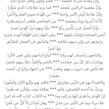
وأنَّ إيْمَانَنا شرعاً حقيقتُه *** قصدٌ وقولٌ وفعلٌ للذي أمرَا
وأنَّ معصيةَ الرحْمن تُنقصُه *** كما يزيد بطاعات الذي شَكَرَا
وأنَّ طاعةَ أولي الأمر واجبةٌ *** من الهُداة نجوم العلم والأُمرَا
إلاَّ إذا أمروا يوماً بمعصية *** من المعاصي فيُلغى أمرهم هَدَرَا
وأنَّ أفضلَ قرن للَّذين رأوا *** نبيَّنا وبهم دينُ الهُدى نُصرَا
أعِني الصحابةَ رُهبانٌ بليلهمُ *** وفي النهار لدى الهّيْجَا لُيوث شَرَى
وخيرُهم مَن ولِي منهم خلافته *** والسَّبق في الفضل للصِّدِّيق
معْ عُمَرَا
والتابعون بإحسان لهم وكذا *** أتباع أتباعهم مِمَّن قفى الأثَرَا
وواجبٌ ذِكرُ كلّ من صحابته *** بالخير والكفُّ عمَّا بينهم شَجَرَا
فلا تخُض في حروب بينهم وقعت *** عن اجتهاد وكنْ إن خُضتَ
معتذِرَا
والاقتداءُ بهم في الدِّين مفتَرَضٌ *** فاقَتد بهم واتَّبع الآثار والسُّوَرَا
وتركُ ما أحدثه المُحدِثون فكم *** ضلالة تبعت والدِّين قد هُجِرَا
إنْ الهُدى ما هدى الهادي إليه وما *** به الكتاب كتاب الله قد أمَرَا
فلا مراء وما في الدِّين من جدلِ *** وهل يُجادل إلاَّ كلُّ مَن كفرَِا