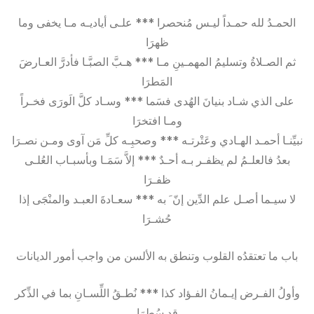
الحمـدُ لله حمـداً ليـس مُنحصرا *** علـى أياديـه مـا يخفى وما
ظهرَا
ثم الصـلاةُ وتسليمُ المهمـينِ مـا *** هـبَّ الصبَّـا فأدرَّ العـارضَ
المَطرَا
على الذي شـاد بنيانَ الهُدى فسَما *** وسـاد كلَّ الَورَى فخـراً
ومـا افتخرَا
نبيِّنـا أحمـد الهـادي وعَتْرتـه *** وصحبِـه كلِّ مَن آوى ومـن نصـرَا
بعدُ فالعلـمُ لم يظفـر بـه أحـدٌ *** إلاَّ سَمَـا وبأسبـاب العُلـى
ظفـرَا
لا سيـما أصـل علم الدِّين إنّ َ به *** سعـادةَ العبـد والمنْجَى إذا
حُشـرَا
باب ما تعتقدُه القلوب وتنطق به الألسن من واجب أمور الديانات
وأولُ الفـرض إيـمانُ الفـؤاد كذا *** نُطـقُ اللِّسـانِ بما في الذِّكر
قد سُطرَا